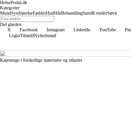
HelsePortal.dk
Kategorier
Mund
Syn
Hørelse
Fødder
Hud
Hår
Behandling
Sund
Kvinder
Søvn
Del glæden
X
Facebook
Instagram
LinkedIn
YouTube
Pin
Login
Tilmeld
Nyhedsmail
Køjesenge i forskellige materialer og stilarter