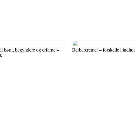
l børn, begyndere og erfarne –
Barbercremer – forskelle i indho
ik