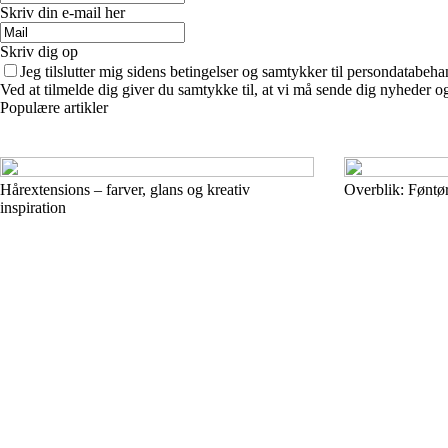
Skriv din e-mail her
Skriv dig op
Jeg tilslutter mig sidens betingelser og samtykker til persondatabeha
Ved at tilmelde dig giver du samtykke til, at vi må sende dig nyheder og
Populære artikler
Hårextensions – farver, glans og kreativ
Overblik: Føntø
inspiration