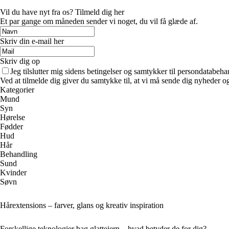
Vil du have nyt fra os? Tilmeld dig her
Et par gange om måneden sender vi noget, du vil få glæde af.
Skriv din e-mail her
Skriv dig op
Jeg tilslutter mig sidens betingelser og samtykker til persondatabeha
Ved at tilmelde dig giver du samtykke til, at vi må sende dig nyheder og
Kategorier
Mund
Syn
Hørelse
Fødder
Hud
Hår
Behandling
Sund
Kvinder
Søvn
Hårextensions – farver, glans og kreativ inspiration
Forskellige teknologier bag glattejern – hvad betyder de for dig?