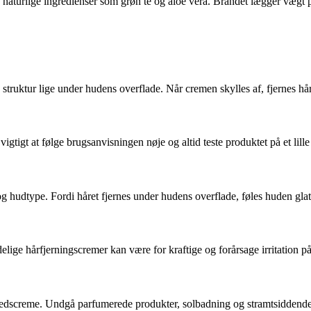
d naturlige ingredienser som grøn te og aloe vera. Brandet lægger væg
 struktur lige under hudens overflade. Når cremen skylles af, fjernes 
vigtigt at følge brugsanvisningen nøje og altid teste produktet på et lill
g hudtype. Fordi håret fjernes under hudens overflade, føles huden glat
ndelige hårfjerningscremer kan være for kraftige og forårsage irritation 
edscreme. Undgå parfumerede produkter, solbadning og stramtsiddende tøj