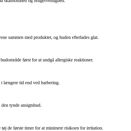
t på skånsomhed og brugervenlighed.
hårene sammen med produktet, og huden efterlades glat.
e hudområde først for at undgå allergiske reaktioner.
 i længere tid end ved barbering.
på den tynde ansigtshud.
 de første timer for at minimere risikoen for irritation.