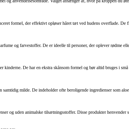
ormel og anvendelsesområde. Valget afhænger af, hvor på kroppen du ønske
ceret formel, der effektivt opløser håret tæt ved hudens overflade. De fl
parfume og farvestoffer. De er ideelle til personer, der oplever rødme ell
eller kinderne. De har en ekstra skånsom formel og bør altid bruges i s
en samtidig milde. De indeholder ofte beroligende ingredienser som aloe ve
nser og uden animalske tilsætningsstoffer. Disse produkter henvender si