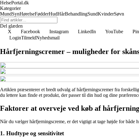
HelsePortal.dk
Kategorier
Mund
Syn
Hørelse
Fødder
Hud
Hår
Behandling
Sund
Kvinder
Søvn
Del glæden
X
Facebook
Instagram
LinkedIn
YouTube
Pin
Login
Tilmeld
Nyhedsmail
Hårfjerningscremer – muligheder for skån
Artiklen præsenterer et bredt udvalg af hårfjerningscremer fra forskelli
du lettere kan finde et produkt, der passer til din hud og dine præferen
Faktorer at overveje ved køb af hårfjerni
Når du vælger hårfjerningscreme, er det vigtigt at tage højde for båd
1. Hudtype og sensitivitet