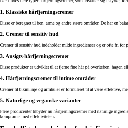
Der findes flere typer hårfjerningscremer, som adskiller sig i styrke, f
1. Klassiske hårfjerningscremer
Disse er beregnet til ben, arme og andre større områder. De har en balan
2. Cremer til sensitiv hud
Cremer til sensitiv hud indeholder milde ingredienser og er ofte fri for 
3. Ansigts-hårfjerningscremer
Disse produkter er udviklet til at fjerne fine hår på overlæben, hagen 
4. Hårfjerningscremer til intime områder
Cremer til bikinilinje og armhuler er formuleret til at være effektive, m
5. Naturlige og veganske varianter
Flere producenter tilbyder nu hårfjerningscremer med naturlige ingredie
kompromis med effektiviteten.