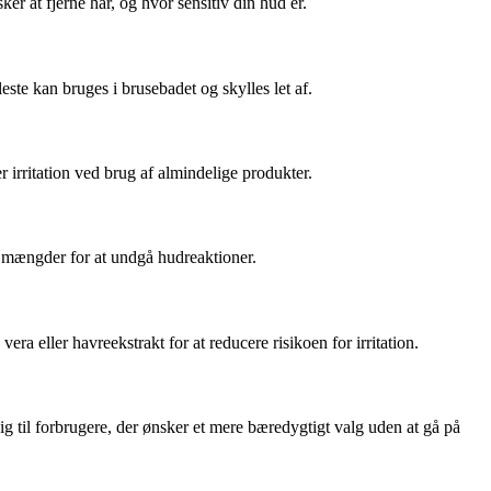
r at fjerne hår, og hvor sensitiv din hud er.
este kan bruges i brusebadet og skylles let af.
er irritation ved brug af almindelige produkter.
må mængder for at undgå hudreaktioner.
ra eller havreekstrakt for at reducere risikoen for irritation.
g til forbrugere, der ønsker et mere bæredygtigt valg uden at gå på