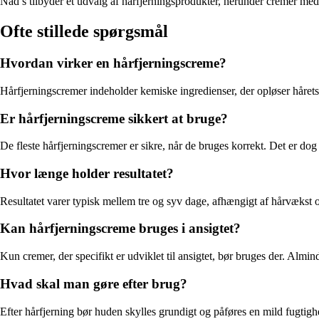
Nad’s tilbyder et udvalg af hårfjerningsprodukter, herunder cremer me
Ofte stillede spørgsmål
Hvordan virker en hårfjerningscreme?
Hårfjerningscremer indeholder kemiske ingredienser, der opløser hårets
Er hårfjerningscreme sikkert at bruge?
De fleste hårfjerningscremer er sikre, når de bruges korrekt. Det er dog 
Hvor længe holder resultatet?
Resultatet varer typisk mellem tre og syv dage, afhængigt af hårvækst o
Kan hårfjerningscreme bruges i ansigtet?
Kun cremer, der specifikt er udviklet til ansigtet, bør bruges der. Almi
Hvad skal man gøre efter brug?
Efter hårfjerning bør huden skylles grundigt og påføres en mild fugtigh