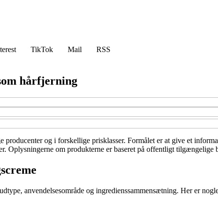
terest
TikTok
Mail
RSS
som hårfjerning
ge producenter og i forskellige prisklasser. Formålet er at give et info
cer. Oplysningerne om produkterne er baseret på offentligt tilgængelige 
ngscreme
e hudtype, anvendelsesområde og ingredienssammensætning. Her er nogle 