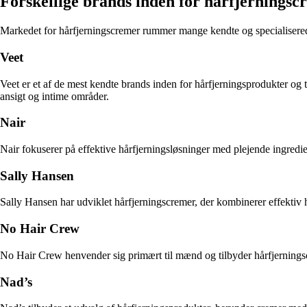
Forskellige brands inden for hårfjerningsc
Markedet for hårfjerningscremer rummer mange kendte og specialisered
Veet
Veet er et af de mest kendte brands inden for hårfjerningsprodukter og t
ansigt og intime områder.
Nair
Nair fokuserer på effektive hårfjerningsløsninger med plejende ingredien
Sally Hansen
Sally Hansen har udviklet hårfjerningscremer, der kombinerer effektiv h
No Hair Crew
No Hair Crew henvender sig primært til mænd og tilbyder hårfjerningscre
Nad’s