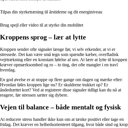
Tilpas din styrketræning til årstiderne og dit energiniveau
Brug spejl eller video til at styrke din mobilitet
Kroppens sprog – lær at lytte
Kroppen sender ofte signaler længe før, vi selv erkender, at vi er
stressede. Det kan være små tegn som spændte kæber, overfladisk
vejrtrækning eller en konstant følelse af uro. At lære at lytte til kroppen
kræver opmærksomhed og ro – to ting, der ofte mangler i en travl
hverdag.
En god øvelse er at stoppe op flere gange om dagen og mærke efter:
Hvordan føles kroppen lige nu? Er skuldrene trukket op? Er
åndedrættet kort? Ved at registrere disse signaler tidligt kan du nå at
reagere, før stressen sætter sig dybere.
Vejen til balance – både mentalt og fysisk
At reducere stress handler ikke kun om at tænke positivt eller tage en
fridag. Det kræver en helhedsorienteret tilgang, hvor både sind og krop