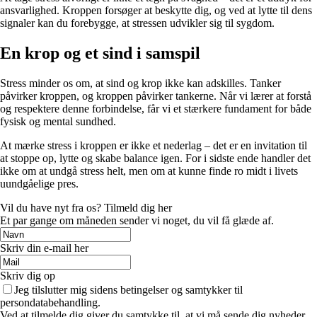
ansvarlighed. Kroppen forsøger at beskytte dig, og ved at lytte til dens
signaler kan du forebygge, at stressen udvikler sig til sygdom.
En krop og et sind i samspil
Stress minder os om, at sind og krop ikke kan adskilles. Tanker
påvirker kroppen, og kroppen påvirker tankerne. Når vi lærer at forstå
og respektere denne forbindelse, får vi et stærkere fundament for både
fysisk og mental sundhed.
At mærke stress i kroppen er ikke et nederlag – det er en invitation til
at stoppe op, lytte og skabe balance igen. For i sidste ende handler det
ikke om at undgå stress helt, men om at kunne finde ro midt i livets
uundgåelige pres.
Vil du have nyt fra os? Tilmeld dig her
Et par gange om måneden sender vi noget, du vil få glæde af.
Skriv din e-mail her
Skriv dig op
Jeg tilslutter mig sidens betingelser og samtykker til
persondatabehandling.
Ved at tilmelde dig giver du samtykke til, at vi må sende dig nyheder