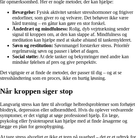
får opmærksomhed. Her er nogle metoder, der kan hjælpe:
Bevægelse:
Fysisk aktivitet sænker stresshormoner og frigiver
endorfiner, som giver ro og velvære. Det behøver ikke være
hård træning – en gåtur kan gøre en stor forskel.
Åndedræt og mindfulness:
Rolig, dyb vejrtrækning sender
signal til kroppen om, at den kan slappe af. Mindfulness og
meditation kan hjælpe med at skabe afstand til tankemylderet.
Søvn og restitution:
Søvnmangel forstærker stress. Prioritér
regelmæssig søvn og pauser i løbet af dagen.
Social støtte:
At dele tanker og bekymringer med andre kan
mindske følelsen af pres og give perspektiv.
Det vigtigste er at finde de metoder, der passer til dig – og at se
stresshåndtering som en proces, ikke en hurtig løsning.
Når kroppen siger stop
Langvarig stress kan føre til alvorlige helbredsproblemer som forhøjet
blodtryk, depression eller udbrændthed. Hvis du oplever vedvarende
symptomer, er det vigtigt at søge professionel hjælp. En læge,
psykolog eller fysioterapeut kan hjælpe med at finde årsagerne og
lægge en plan for genopbygning.
At tage stress alvorligt er ikke et tegn på svaghed – det er et udtryk for