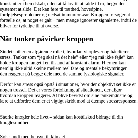
konstant er i beredskab, uden at få lov til at falde til ro, begynder
systemet at slide. Det kan føre til træthed, hovedpine,
fordøjelsesproblemer og nedsat immunforsvar. Kroppen forsøger at
fortælle os, at noget er galt – men mange ignorerer signalerne, indtil de
bliver for tydelige til at overse.
Når tanker påvirker kroppen
Sindet spiller en afgørende rolle i, hvordan vi oplever og håndterer
stress. Tanker som “jeg skal nå det hele” eller “jeg må ikke fejle” kan
holde kroppen fanget i en tilstand af konstant alarm. Hjernen kan
nemlig ikke altid skelne mellem reel fare og mentale bekymringer –
den reagerer på begge dele med de samme fysiologiske signaler.
Derfor kan stress også opstå i situationer, hvor der objektivt set ikke er
nogen trussel. Det er vores fortolkning af situationen, der afgør,
hvordan kroppen reagerer. At blive bevidst om sine tankemønstre og
lære at udfordre dem er et vigtigt skridt mod at dæmpe stressresponsen.
Stærke knogler hele livet – sådan kan kosttilskud bidrage til din
knoglesundhed
Spis sundt med hensyn til klimaet