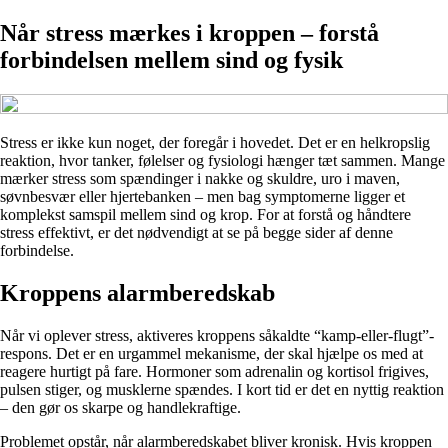
Når stress mærkes i kroppen – forstå
forbindelsen mellem sind og fysik
Stress er ikke kun noget, der foregår i hovedet. Det er en helkropslig
reaktion, hvor tanker, følelser og fysiologi hænger tæt sammen. Mange
mærker stress som spændinger i nakke og skuldre, uro i maven,
søvnbesvær eller hjertebanken – men bag symptomerne ligger et
komplekst samspil mellem sind og krop. For at forstå og håndtere
stress effektivt, er det nødvendigt at se på begge sider af denne
forbindelse.
Kroppens alarmberedskab
Når vi oplever stress, aktiveres kroppens såkaldte “kamp-eller-flugt”-
respons. Det er en urgammel mekanisme, der skal hjælpe os med at
reagere hurtigt på fare. Hormoner som adrenalin og kortisol frigives,
pulsen stiger, og musklerne spændes. I kort tid er det en nyttig reaktion
– den gør os skarpe og handlekraftige.
Problemet opstår, når alarmberedskabet bliver kronisk. Hvis kroppen