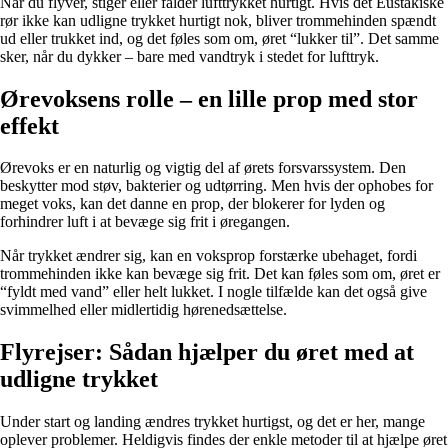
Når du flyver, stiger eller falder lufttrykket hurtigt. Hvis det Eustakiske
rør ikke kan udligne trykket hurtigt nok, bliver trommehinden spændt
ud eller trukket ind, og det føles som om, øret “lukker til”. Det samme
sker, når du dykker – bare med vandtryk i stedet for lufttryk.
Ørevoksens rolle – en lille prop med stor
effekt
Ørevoks er en naturlig og vigtig del af ørets forsvarssystem. Den
beskytter mod støv, bakterier og udtørring. Men hvis der ophobes for
meget voks, kan det danne en prop, der blokerer for lyden og
forhindrer luft i at bevæge sig frit i øregangen.
Når trykket ændrer sig, kan en voksprop forstærke ubehaget, fordi
trommehinden ikke kan bevæge sig frit. Det kan føles som om, øret er
“fyldt med vand” eller helt lukket. I nogle tilfælde kan det også give
svimmelhed eller midlertidig hørenedsættelse.
Flyrejser: Sådan hjælper du øret med at
udligne trykket
Under start og landing ændres trykket hurtigst, og det er her, mange
oplever problemer. Heldigvis findes der enkle metoder til at hjælpe øret