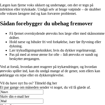
Lægen kan fjerne voks sikkert og undersøge, om der er tegn på
infektion eller trykskade. Undgå selv at bruge vatpinde – de skubber
ofte voksen længere ind og kan forværre problemet.
Sådan forebygger du ubehag fremover
Få fjernet overskydende ørevoks hos læge eller med skånsomme
dråber.
Hold næse og bihuler fri ved forkølelse, især før flyvning eller
dykning.
Lær trykudligningsteknikker, hvis du dykker regelmæssigt.
Pas på med at rense ørene for ofte – lidt ørevoks er sundt og
beskytter øregangen.
Ved at forstå, hvordan øret reagerer på trykændringer, og hvordan
ørevoks spiller ind, kan du undgå mange af de gener, som ellers kan
ødelægge en rejse eller en dykkeroplevelse.
Vil du have nyt fra os? Tilmeld dig her
Et par gange om måneden sender vi noget, du vil få glæde af.
Skriv din e-mail her