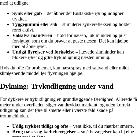
med at udligne:
Synk eller gab
– det åbner det Eustakiske rør og udligner
trykket.
Tyggegummi eller slik
– stimulerer synkerefleksen og holder
røret aktivt.
Valsalva-manøvren
– hold for næsen, luk munden og pust
forsigtigt, som om du prøver at puste næsen. Det kan hjælpe
med at åbne røret.
Undgå flyrejser ved forkølelse
– hævede slimhinder kan
blokere røret og gøre trykudligning næsten umulig.
Hvis du ofte får problemer, kan næsespray med saltvand eller mildt
slimløsnende middel før flyvningen hjælpe.
Dykning: Trykudligning under vand
For dykkere er trykudligning en grundlæggende færdighed. Allerede få
meter under overfladen stiger vandtrykket markant, og uden korrekt
udligning kan det føre til smerte eller i værste fald skade på
trommehinden.
Udlig trykket tidligt og ofte
– vent ikke, til du mærker smerte.
Brug næse- og kæbebevegelser
– små bevægelser kan hjælpe