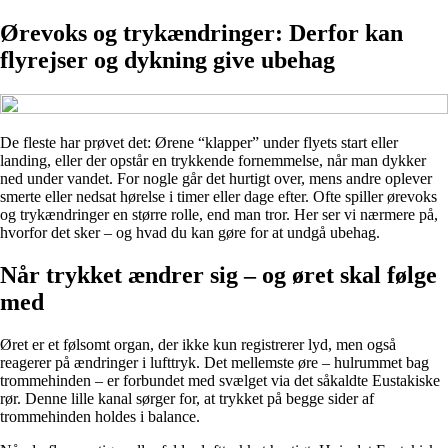
Ørevoks og trykændringer: Derfor kan
flyrejser og dykning give ubehag
De fleste har prøvet det: Ørene “klapper” under flyets start eller
landing, eller der opstår en trykkende fornemmelse, når man dykker
ned under vandet. For nogle går det hurtigt over, mens andre oplever
smerte eller nedsat hørelse i timer eller dage efter. Ofte spiller ørevoks
og trykændringer en større rolle, end man tror. Her ser vi nærmere på,
hvorfor det sker – og hvad du kan gøre for at undgå ubehag.
Når trykket ændrer sig – og øret skal følge
med
Øret er et følsomt organ, der ikke kun registrerer lyd, men også
reagerer på ændringer i lufttryk. Det mellemste øre – hulrummet bag
trommehinden – er forbundet med svælget via det såkaldte Eustakiske
rør. Denne lille kanal sørger for, at trykket på begge sider af
trommehinden holdes i balance.