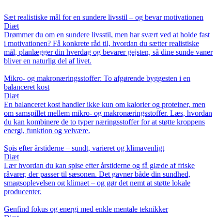
Sæt realistiske mål for en sundere livsstil – og bevar motivationen
Diæt
Drømmer du om en sundere livsstil, men har svært ved at holde fast
i motivationen? Få konkrete råd til, hvordan du sætter realistiske
mål, planlægger din hverdag og bevarer gejsten, så dine sunde vaner
bliver en naturlig del af livet.
Mikro- og makronæringsstoffer: To afgørende byggesten i en
balanceret kost
Diæt
En balanceret kost handler ikke kun om kalorier og proteiner, men
om samspillet mellem mikro- og makronæringsstoffer. Læs, hvordan
du kan kombinere de to typer næringsstoffer for at støtte kroppens
energi, funktion og velvære.
Spis efter årstiderne – sundt, varieret og klimavenligt
Diæt
Lær hvordan du kan spise efter årstiderne og få glæde af friske
råvarer, der passer til sæsonen. Det gavner både din sundhed,
smagsoplevelsen og klimaet – og gør det nemt at støtte lokale
producenter.
Genfind fokus og energi med enkle mentale teknikker