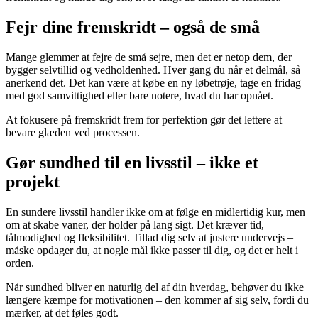
Fejr dine fremskridt – også de små
Mange glemmer at fejre de små sejre, men det er netop dem, der
bygger selvtillid og vedholdenhed. Hver gang du når et delmål, så
anerkend det. Det kan være at købe en ny løbetrøje, tage en fridag
med god samvittighed eller bare notere, hvad du har opnået.
At fokusere på fremskridt frem for perfektion gør det lettere at
bevare glæden ved processen.
Gør sundhed til en livsstil – ikke et
projekt
En sundere livsstil handler ikke om at følge en midlertidig kur, men
om at skabe vaner, der holder på lang sigt. Det kræver tid,
tålmodighed og fleksibilitet. Tillad dig selv at justere undervejs –
måske opdager du, at nogle mål ikke passer til dig, og det er helt i
orden.
Når sundhed bliver en naturlig del af din hverdag, behøver du ikke
længere kæmpe for motivationen – den kommer af sig selv, fordi du
mærker, at det føles godt.