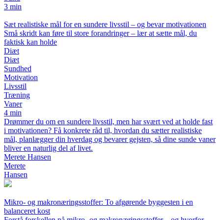
3 min
Sæt realistiske mål for en sundere livsstil – og bevar motivationen
Små skridt kan føre til store forandringer – lær at sætte mål, du
faktisk kan holde
Diæt
Diæt
Sundhed
Motivation
Livsstil
Træning
Vaner
4 min
Drømmer du om en sundere livsstil, men har svært ved at holde fast
i motivationen? Få konkrete råd til, hvordan du sætter realistiske
mål, planlægger din hverdag og bevarer gejsten, så dine sunde vaner
bliver en naturlig del af livet.
Merete Hansen
Merete
Hansen
Mikro- og makronæringsstoffer: To afgørende byggesten i en
balanceret kost
Forstå forskellen på mikro- og makronæringsstoffer – og hvorfor