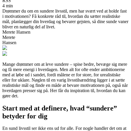
RSS
4 min
Drømmer du om en sundere livsstil, men har svært ved at holde fast
i motivationen? Få konkrete råd til, hvordan du sætter realistiske
mål, planlægger din hverdag og bevarer gejsten, så dine sunde vaner
bliver en naturlig del af livet.
Merete Hansen
Merete
Hansen
Mange drømmer om at leve sundere – spise bedre, bevæge sig mere
og få mere energi i hverdagen. Men alt for ofte ender ambitionerne
med at løbe ud i sandet, fordi målene er for store, for urealistiske
eller for uklare. Nøglen til en varig livsstilsændring ligger i at sætte
realistiske mål og finde en måde at bevare motivationen på, også når
hverdagen presser sig på. Her får du inspiration til, hvordan du kan
gøre det.
Start med at definere, hvad “sundere”
betyder for dig
En sund livsstil ser ikke ens ud for alle. For nogle handler det om at