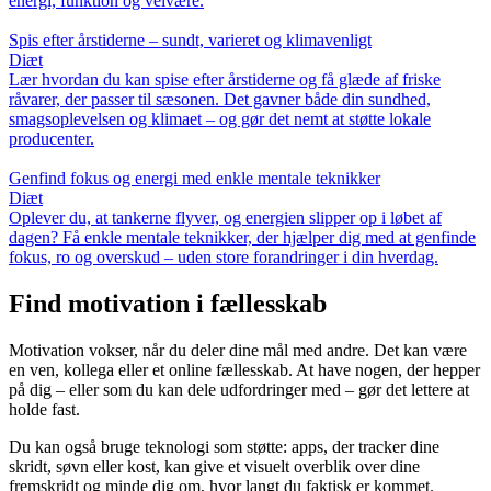
energi, funktion og velvære.
Spis efter årstiderne – sundt, varieret og klimavenligt
Diæt
Lær hvordan du kan spise efter årstiderne og få glæde af friske
råvarer, der passer til sæsonen. Det gavner både din sundhed,
smagsoplevelsen og klimaet – og gør det nemt at støtte lokale
producenter.
Genfind fokus og energi med enkle mentale teknikker
Diæt
Oplever du, at tankerne flyver, og energien slipper op i løbet af
dagen? Få enkle mentale teknikker, der hjælper dig med at genfinde
fokus, ro og overskud – uden store forandringer i din hverdag.
Find motivation i fællesskab
Motivation vokser, når du deler dine mål med andre. Det kan være
en ven, kollega eller et online fællesskab. At have nogen, der hepper
på dig – eller som du kan dele udfordringer med – gør det lettere at
holde fast.
Du kan også bruge teknologi som støtte: apps, der tracker dine
skridt, søvn eller kost, kan give et visuelt overblik over dine
fremskridt og minde dig om, hvor langt du faktisk er kommet.