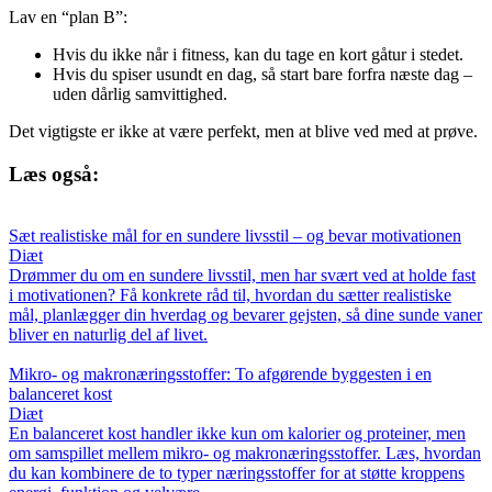
Lav en “plan B”:
Hvis du ikke når i fitness, kan du tage en kort gåtur i stedet.
Hvis du spiser usundt en dag, så start bare forfra næste dag –
uden dårlig samvittighed.
Det vigtigste er ikke at være perfekt, men at blive ved med at prøve.
Læs også:
Sæt realistiske mål for en sundere livsstil – og bevar motivationen
Diæt
Drømmer du om en sundere livsstil, men har svært ved at holde fast
i motivationen? Få konkrete råd til, hvordan du sætter realistiske
mål, planlægger din hverdag og bevarer gejsten, så dine sunde vaner
bliver en naturlig del af livet.
Mikro- og makronæringsstoffer: To afgørende byggesten i en
balanceret kost
Diæt
En balanceret kost handler ikke kun om kalorier og proteiner, men
om samspillet mellem mikro- og makronæringsstoffer. Læs, hvordan
du kan kombinere de to typer næringsstoffer for at støtte kroppens