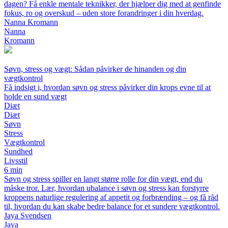
dagen? Få enkle mentale teknikker, der hjælper dig med at genfinde
fokus, ro og overskud – uden store forandringer i din hverdag.
Nanna Kromann
Nanna
Kromann
Søvn, stress og vægt: Sådan påvirker de hinanden og din
vægtkontrol
Få indsigt i, hvordan søvn og stress påvirker din krops evne til at
holde en sund vægt
Diæt
Diæt
Søvn
Stress
Vægtkontrol
Sundhed
Livsstil
6 min
Søvn og stress spiller en langt større rolle for din vægt, end du
måske tror. Lær, hvordan ubalance i søvn og stress kan forstyrre
kroppens naturlige regulering af appetit og forbrænding – og få råd
til, hvordan du kan skabe bedre balance for et sundere vægtkontrol.
Jaya Svendsen
Jaya