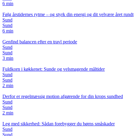
6 min
Følg årstidernes rytme – og styrk din energi og dit velvære året rundt
Sund
Sund
6 min
Genfind balancen efter en travl periode
Sund
Sund
3 min
Fuldkorn i køkkenet: Sunde og velsmagende måltider
Sund
Sund
2 min
Derfor er regelmæssig motion afgørende for din krops sundhed
Sund
Sund
2 min
Leg med sikkerhed: Sådan forebygger du børns småskader
Sund
Sund