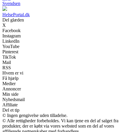
Svendsen
HelsePortal.dk
Del glæden
X
Facebook
Instagram
LinkedIn
YouTube
Pinterest
TikTok
Mail
RSS
Hvem er vi
Få hjælp
Medier
Annoncer
Min side
Nyhedsmail
Affiliate
Del et tip
© Ingen gengivelse uden tilladelse.
© Alle rettigheder forbeholdes. Vi kan tjene en del af salget fra
produkter, der er købt via vores websted som en del af vores
affilierede partnerskaber med forhandlere.