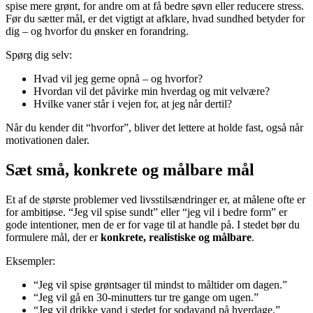
spise mere grønt, for andre om at få bedre søvn eller reducere stress.
Før du sætter mål, er det vigtigt at afklare, hvad sundhed betyder for
dig – og hvorfor du ønsker en forandring.
Spørg dig selv:
Hvad vil jeg gerne opnå – og hvorfor?
Hvordan vil det påvirke min hverdag og mit velvære?
Hvilke vaner står i vejen for, at jeg når dertil?
Når du kender dit “hvorfor”, bliver det lettere at holde fast, også når
motivationen daler.
Sæt små, konkrete og målbare mål
Et af de største problemer ved livsstilsændringer er, at målene ofte er
for ambitiøse. “Jeg vil spise sundt” eller “jeg vil i bedre form” er
gode intentioner, men de er for vage til at handle på. I stedet bør du
formulere mål, der er
konkrete, realistiske og målbare
.
Eksempler:
“Jeg vil spise grøntsager til mindst to måltider om dagen.”
“Jeg vil gå en 30-minutters tur tre gange om ugen.”
“Jeg vil drikke vand i stedet for sodavand på hverdage.”