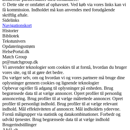
© Dette site er omfattet af ophavsret. Ved køb via vores links kan vi
få kommission. Indholdet må kun anvendes med forudgående
skriftlig aftale.
Sidelinks
Navigationskort
Historier
Bibliotek
Tekstunivers
Opdateringsstrøm
HelsePortal.dk
Match Group
pr@matchgroup.dk
Vi anvender teknologier som cookies til at forstå, hvordan du bruger
vores site, og til at gøre det bedre.
Du vælger selv, om og hvordan vi og vores partnere må bruge dine
oplysninger gennem cookies og lignende teknologier
Opbevar og/eller få adgang til oplysninger på enheden. Brug
begrænsede data til at vælge annoncer. Opret profiler til personlig
annoncering. Brug profiler til at vælge målrettede annoncer. Opret
profiler til personligt indhold. Brug profiler til at vælge relevant
indhold. Mål effektiviteten af annoncer. Mål indholdets ydeevne.
Forstå målgrupper via statistik og datakombinationer. Forbedr og
udvikl tjenester. Brug begrænsede data til at vælge indhold
Brugerindstillinger
Afslå alt