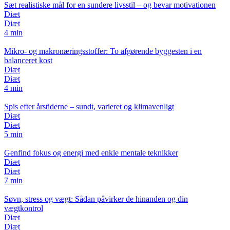
Sæt realistiske mål for en sundere livsstil – og bevar motivationen
Diæt
Diæt
4 min
Mikro- og makronæringsstoffer: To afgørende byggesten i en
balanceret kost
Diæt
Diæt
4 min
Spis efter årstiderne – sundt, varieret og klimavenligt
Diæt
Diæt
5 min
Genfind fokus og energi med enkle mentale teknikker
Diæt
Diæt
7 min
Søvn, stress og vægt: Sådan påvirker de hinanden og din
vægtkontrol
Diæt
Diæt