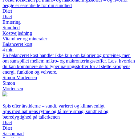
begge er essentielle for din sundhed
Diæt
Diæt
Ernæring
Sundhed
Kostvejledning
Vitaminer og mineraler
Balanceret kost
4 min
En balanceret kost handler ikke kun om kalorier og proteiner, men
om samspillet mellem mikro- og makronæringsstoffer. Læs, hvordan
du kan kombinere de to typer næringsstoffer for at støtte kroppens
energi, funktion og velvære.
Simon Mortensen
Simon
Mortensen
Spis efter årstiderne – sundt, varieret og klimavenligt
Spis med naturens rytme og få mere smag, sundhed og
bæredygtighed på tallerkenen
Diæt
Diæt
Sæsonmad