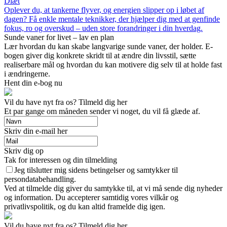
Diæt
Oplever du, at tankerne flyver, og energien slipper op i løbet af
dagen? Få enkle mentale teknikker, der hjælper dig med at genfinde
fokus, ro og overskud – uden store forandringer i din hverdag.
Sunde vaner for livet – lav en plan
Lær hvordan du kan skabe langvarige sunde vaner, der holder. E-
bogen giver dig konkrete skridt til at ændre din livsstil, sætte
realiserbare mål og hvordan du kan motivere dig selv til at holde fast
i ændringerne.
Hent din e-bog nu
Vil du have nyt fra os? Tilmeld dig her
Et par gange om måneden sender vi noget, du vil få glæde af.
Skriv din e-mail her
Skriv dig op
Tak for interessen og din tilmelding
Jeg tilslutter mig sidens betingelser og samtykker til
persondatabehandling.
Ved at tilmelde dig giver du samtykke til, at vi må sende dig nyheder
og information. Du accepterer samtidig vores vilkår og
privatlivspolitik, og du kan altid framelde dig igen.
Vil du have nyt fra os? Tilmeld dig her