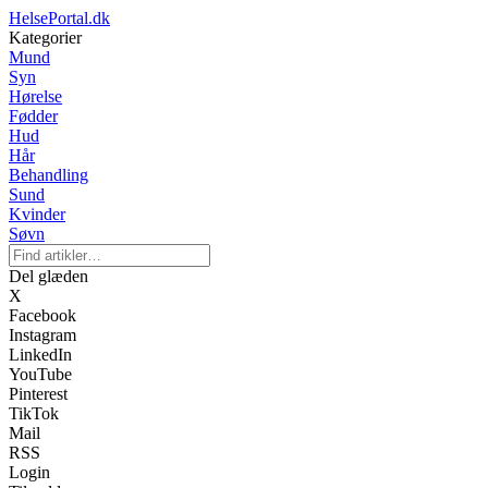
HelsePortal.dk
Kategorier
Mund
Syn
Hørelse
Fødder
Hud
Hår
Behandling
Sund
Kvinder
Søvn
Del glæden
X
Facebook
Instagram
LinkedIn
YouTube
Pinterest
TikTok
Mail
RSS
Login