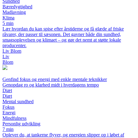
Sundhed
Bæredygtighed
Madlavning
Klima
5 min
Lær hvordan du kan spise efter årstiderne og få glæde af friske
råvarer, der passer til sæsonen. Det gavner både din sundhed,
smagsoplevelsen og klimaet – og gør det nemt at støtte lokale
producenter.
Liv Blom
Liv
Blom
Genfind fokus og energi med enkle mentale teknikker
Genopdag ro og klarhed midt i hverdagens tempo
Diæt
Diæt
Mental sundhed
Fokus
Energi
Mindfulness
Personlig udvikling
7 min
Oplever du, at tankerne flyver, og energien slipper op i løbet af