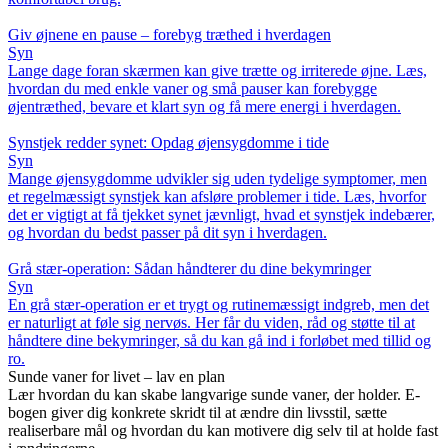
Giv øjnene en pause – forebyg træthed i hverdagen
Syn
Lange dage foran skærmen kan give trætte og irriterede øjne. Læs,
hvordan du med enkle vaner og små pauser kan forebygge
øjentræthed, bevare et klart syn og få mere energi i hverdagen.
Synstjek redder synet: Opdag øjensygdomme i tide
Syn
Mange øjensygdomme udvikler sig uden tydelige symptomer, men
et regelmæssigt synstjek kan afsløre problemer i tide. Læs, hvorfor
det er vigtigt at få tjekket synet jævnligt, hvad et synstjek indebærer,
og hvordan du bedst passer på dit syn i hverdagen.
Grå stær-operation: Sådan håndterer du dine bekymringer
Syn
En grå stær-operation er et trygt og rutinemæssigt indgreb, men det
er naturligt at føle sig nervøs. Her får du viden, råd og støtte til at
håndtere dine bekymringer, så du kan gå ind i forløbet med tillid og
ro.
Sunde vaner for livet – lav en plan
Lær hvordan du kan skabe langvarige sunde vaner, der holder. E-
bogen giver dig konkrete skridt til at ændre din livsstil, sætte
realiserbare mål og hvordan du kan motivere dig selv til at holde fast