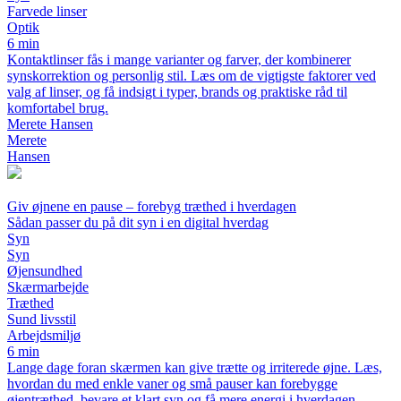
Farvede linser
Optik
6 min
Kontaktlinser fås i mange varianter og farver, der kombinerer
synskorrektion og personlig stil. Læs om de vigtigste faktorer ved
valg af linser, og få indsigt i typer, brands og praktiske råd til
komfortabel brug.
Merete Hansen
Merete
Hansen
Giv øjnene en pause – forebyg træthed i hverdagen
Sådan passer du på dit syn i en digital hverdag
Syn
Syn
Øjensundhed
Skærmarbejde
Træthed
Sund livsstil
Arbejdsmiljø
6 min
Lange dage foran skærmen kan give trætte og irriterede øjne. Læs,
hvordan du med enkle vaner og små pauser kan forebygge
øjentræthed, bevare et klart syn og få mere energi i hverdagen.