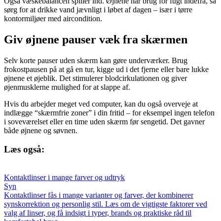
Også væskebalancen spiller ind. Øjnene har brug for fugt indefra, så
sørg for at drikke vand jævnligt i løbet af dagen – især i tørre
kontormiljøer med aircondition.
Giv øjnene pauser væk fra skærmen
Selv korte pauser uden skærm kan gøre underværker. Brug
frokostpausen på at gå en tur, kigge ud i det fjerne eller bare lukke
øjnene et øjeblik. Det stimulerer blodcirkulationen og giver
øjenmusklerne mulighed for at slappe af.
Hvis du arbejder meget ved computer, kan du også overveje at
indlægge “skærmfrie zoner” i din fritid – for eksempel ingen telefon
i soveværelset eller en time uden skærm før sengetid. Det gavner
både øjnene og søvnen.
Læs også:
Kontaktlinser i mange farver og udtryk
Syn
Kontaktlinser fås i mange varianter og farver, der kombinerer
synskorrektion og personlig stil. Læs om de vigtigste faktorer ved
valg af linser, og få indsigt i typer, brands og praktiske råd til