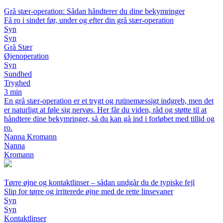
Grå stær-operation: Sådan håndterer du dine bekymringer
Få ro i sindet før, under og efter din grå stær-operation
Syn
Syn
Grå Stær
Øjenoperation
Syn
Sundhed
Tryghed
3 min
En grå stær-operation er et trygt og rutinemæssigt indgreb, men det
er naturligt at føle sig nervøs. Her får du viden, råd og støtte til at
håndtere dine bekymringer, så du kan gå ind i forløbet med tillid og
ro.
Nanna Kromann
Nanna
Kromann
Tørre øjne og kontaktlinser – sådan undgår du de typiske fejl
Slip for tørre og irriterede øjne med de rette linsevaner
Syn
Syn
Kontaktlinser