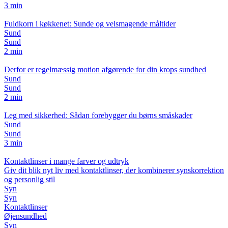
3 min
Fuldkorn i køkkenet: Sunde og velsmagende måltider
Sund
Sund
2 min
Derfor er regelmæssig motion afgørende for din krops sundhed
Sund
Sund
2 min
Leg med sikkerhed: Sådan forebygger du børns småskader
Sund
Sund
3 min
Kontaktlinser i mange farver og udtryk
Giv dit blik nyt liv med kontaktlinser, der kombinerer synskorrektion
og personlig stil
Syn
Syn
Kontaktlinser
Øjensundhed
Syn