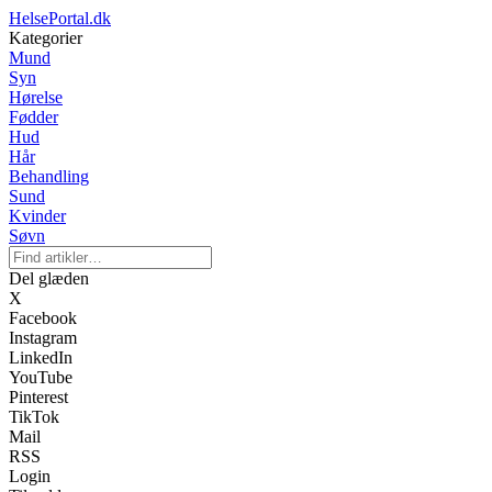
HelsePortal.dk
Kategorier
Mund
Syn
Hørelse
Fødder
Hud
Hår
Behandling
Sund
Kvinder
Søvn
Del glæden
X
Facebook
Instagram
LinkedIn
YouTube
Pinterest
TikTok
Mail
RSS
Login