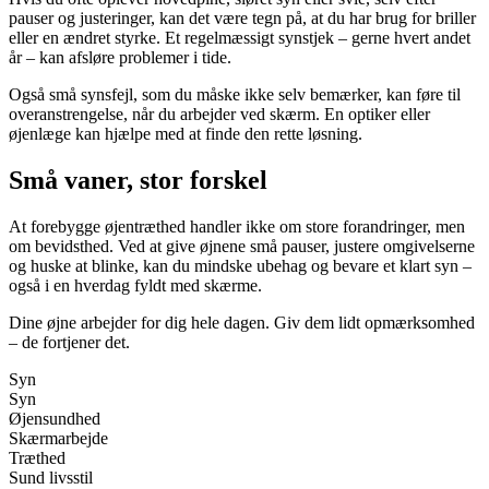
pauser og justeringer, kan det være tegn på, at du har brug for briller
eller en ændret styrke. Et regelmæssigt synstjek – gerne hvert andet
år – kan afsløre problemer i tide.
Også små synsfejl, som du måske ikke selv bemærker, kan føre til
overanstrengelse, når du arbejder ved skærm. En optiker eller
øjenlæge kan hjælpe med at finde den rette løsning.
Små vaner, stor forskel
At forebygge øjentræthed handler ikke om store forandringer, men
om bevidsthed. Ved at give øjnene små pauser, justere omgivelserne
og huske at blinke, kan du mindske ubehag og bevare et klart syn –
også i en hverdag fyldt med skærme.
Dine øjne arbejder for dig hele dagen. Giv dem lidt opmærksomhed
– de fortjener det.
Syn
Syn
Øjensundhed
Skærmarbejde
Træthed
Sund livsstil