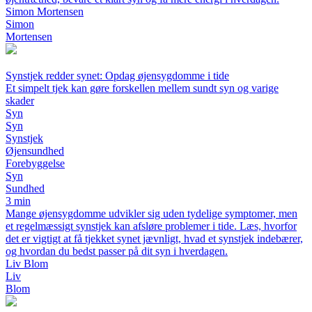
Simon Mortensen
Simon
Mortensen
Synstjek redder synet: Opdag øjensygdomme i tide
Et simpelt tjek kan gøre forskellen mellem sundt syn og varige
skader
Syn
Syn
Synstjek
Øjensundhed
Forebyggelse
Syn
Sundhed
3 min
Mange øjensygdomme udvikler sig uden tydelige symptomer, men
et regelmæssigt synstjek kan afsløre problemer i tide. Læs, hvorfor
det er vigtigt at få tjekket synet jævnligt, hvad et synstjek indebærer,
og hvordan du bedst passer på dit syn i hverdagen.
Liv Blom
Liv
Blom