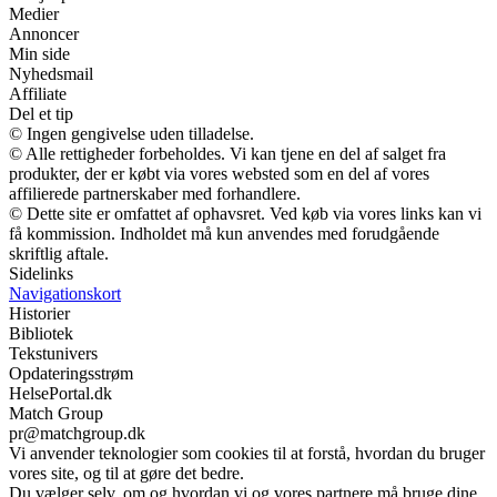
Medier
Annoncer
Min side
Nyhedsmail
Affiliate
Del et tip
© Ingen gengivelse uden tilladelse.
© Alle rettigheder forbeholdes. Vi kan tjene en del af salget fra
produkter, der er købt via vores websted som en del af vores
affilierede partnerskaber med forhandlere.
© Dette site er omfattet af ophavsret. Ved køb via vores links kan vi
få kommission. Indholdet må kun anvendes med forudgående
skriftlig aftale.
Sidelinks
Navigationskort
Historier
Bibliotek
Tekstunivers
Opdateringsstrøm
HelsePortal.dk
Match Group
pr@matchgroup.dk
Vi anvender teknologier som cookies til at forstå, hvordan du bruger
vores site, og til at gøre det bedre.
Du vælger selv, om og hvordan vi og vores partnere må bruge dine