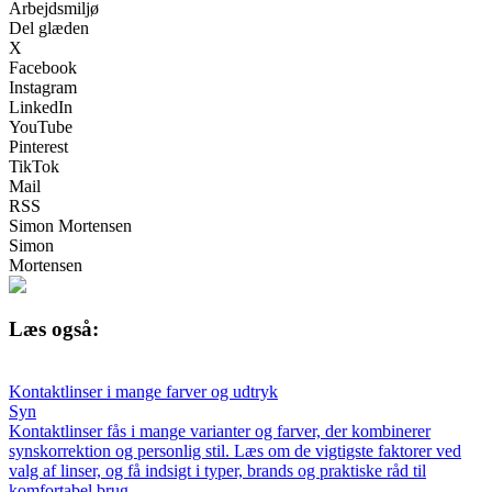
Arbejdsmiljø
Del glæden
X
Facebook
Instagram
LinkedIn
YouTube
Pinterest
TikTok
Mail
RSS
Simon Mortensen
Simon
Mortensen
Læs også:
Kontaktlinser i mange farver og udtryk
Syn
Kontaktlinser fås i mange varianter og farver, der kombinerer
synskorrektion og personlig stil. Læs om de vigtigste faktorer ved
valg af linser, og få indsigt i typer, brands og praktiske råd til
komfortabel brug.