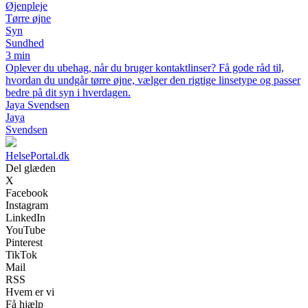
Øjenpleje
Tørre øjne
Syn
Sundhed
3 min
Oplever du ubehag, når du bruger kontaktlinser? Få gode råd til,
hvordan du undgår tørre øjne, vælger den rigtige linsetype og passer
bedre på dit syn i hverdagen.
Jaya Svendsen
Jaya
Svendsen
HelsePortal.dk
Del glæden
X
Facebook
Instagram
LinkedIn
YouTube
Pinterest
TikTok
Mail
RSS
Hvem er vi
Få hjælp