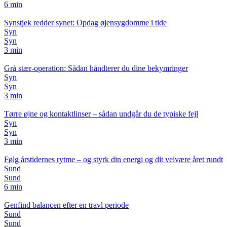
6 min
Synstjek redder synet: Opdag øjensygdomme i tide
Syn
Syn
3 min
Grå stær-operation: Sådan håndterer du dine bekymringer
Syn
Syn
3 min
Tørre øjne og kontaktlinser – sådan undgår du de typiske fejl
Syn
Syn
3 min
Følg årstidernes rytme – og styrk din energi og dit velvære året rundt
Sund
Sund
6 min
Genfind balancen efter en travl periode
Sund
Sund