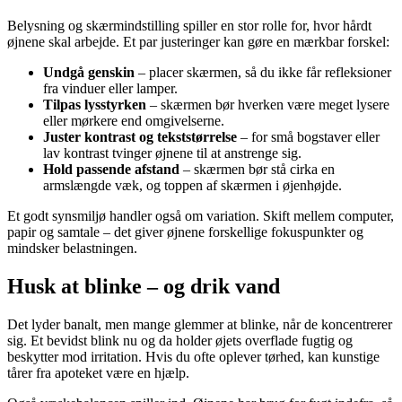
Belysning og skærmindstilling spiller en stor rolle for, hvor hårdt
øjnene skal arbejde. Et par justeringer kan gøre en mærkbar forskel:
Undgå genskin
– placer skærmen, så du ikke får refleksioner
fra vinduer eller lamper.
Tilpas lysstyrken
– skærmen bør hverken være meget lysere
eller mørkere end omgivelserne.
Juster kontrast og tekststørrelse
– for små bogstaver eller
lav kontrast tvinger øjnene til at anstrenge sig.
Hold passende afstand
– skærmen bør stå cirka en
armslængde væk, og toppen af skærmen i øjenhøjde.
Et godt synsmiljø handler også om variation. Skift mellem computer,
papir og samtale – det giver øjnene forskellige fokuspunkter og
mindsker belastningen.
Husk at blinke – og drik vand
Det lyder banalt, men mange glemmer at blinke, når de koncentrerer
sig. Et bevidst blink nu og da holder øjets overflade fugtig og
beskytter mod irritation. Hvis du ofte oplever tørhed, kan kunstige
tårer fra apoteket være en hjælp.