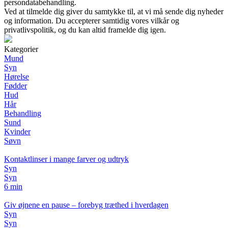
persondatabehandling.
Ved at tilmelde dig giver du samtykke til, at vi må sende dig nyheder
og information. Du accepterer samtidig vores vilkår og
privatlivspolitik, og du kan altid framelde dig igen.
Kategorier
Mund
Syn
Hørelse
Fødder
Hud
Hår
Behandling
Sund
Kvinder
Søvn
Kontaktlinser i mange farver og udtryk
Syn
Syn
6 min
Giv øjnene en pause – forebyg træthed i hverdagen
Syn
Syn