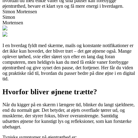
hvordan du med enkle vaner og små pauser kan forebygge
øjentræthed, bevare et klart syn og få mere energi i hverdagen.
Simon Mortensen
Simon
Mortensen
I en hverdag fyldt med skærme, mails og konstante notifikationer er
det ikke kun hovedet, der bliver træt – det gør øjnene også. Mange
oplever tørhed, svie eller sløret syn efter en lang dag foran
computeren, men heldigvis kan du med få enkle vaner forebygge
øjentræthed og give synet den pause, det fortjener. Her får du viden
og praktiske råd til, hvordan du passer bedre på dine øjne i en digital
tid.
Hvorfor bliver øjnene trætte?
Når du kigger på en skærm i længere tid, blinker du langt sjældnere,
end du normalt gør. Det betyder, at øjets overflade tørrer ud, og
musklerne, der styrer fokus, bliver overanstrengte. Samtidig
udsættes øjnene for kunstigt lys og refleksioner, som kan forstærke
ubehaget.
Typiske symptomer på øjentræthed er: