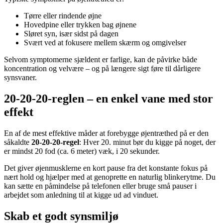
Tørre eller rindende øjne
Hovedpine eller trykken bag øjnene
Sløret syn, især sidst på dagen
Svært ved at fokusere mellem skærm og omgivelser
Selvom symptomerne sjældent er farlige, kan de påvirke både
koncentration og velvære – og på længere sigt føre til dårligere
synsvaner.
20-20-20-reglen – en enkel vane med stor
effekt
En af de mest effektive måder at forebygge øjentræthed på er den
såkaldte
20-20-20-regel
: Hver 20. minut bør du kigge på noget, der
er mindst 20 fod (ca. 6 meter) væk, i 20 sekunder.
Det giver øjenmusklerne en kort pause fra det konstante fokus på
nært hold og hjælper med at genoprette en naturlig blinkerytme. Du
kan sætte en påmindelse på telefonen eller bruge små pauser i
arbejdet som anledning til at kigge ud ad vinduet.
Skab et godt synsmiljø