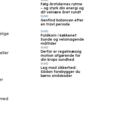
SUND
Følg årstidernes rytme
– og styrk din energi og
dit velvære året rundt
SUND
Genfind balancen efter
en travl periode
SUND
elige
Fuldkorn i køkkenet:
Sunde og velsmagende
måltider
SUND
Derfor er regelmæssig
eller
motion afgørende for
din krops sundhed
SUND
Leg med sikkerhed:
Sådan forebygger du
børns småskader
er
e med