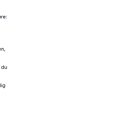
re:
en,
 du
dig