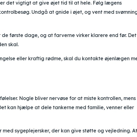
det vigtigt at give øjet tid til at hele. Følg lægens
kontrolbesøg. Undgå at gnide i øjet, og vent med svømnin
et de første dage, og at farverne virker klarere end før. Det
den skal.
ringelse eller kraftig rødme, skal du kontakte øjenlægen m
lelser. Nogle bliver nervøse for at miste kontrollen, mens
. Det kan hjælpe at dele tankerne med familie, venner eller
 med sygeplejersker, der kan give støtte og vejledning. At