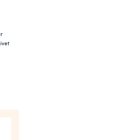
er
ivet