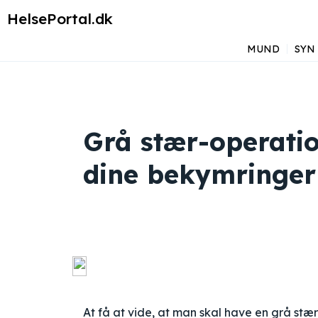
HelsePortal.dk
MUND
SYN
Grå stær-operati
dine bekymringer
At få at vide, at man skal have en grå stær