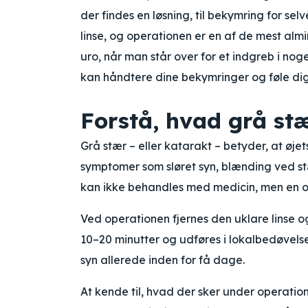
der findes en løsning, til bekymring for sel
linse, og operationen er en af de mest almi
uro, når man står over for et indgreb i nog
kan håndtere dine bekymringer og føle dig
Forstå, hvad grå st
Grå stær – eller katarakt – betyder, at øjets
symptomer som sløret syn, blænding ved stæ
kan ikke behandles med medicin, men en op
Ved operationen fjernes den uklare linse o
10–20 minutter og udføres i lokalbedøvels
syn allerede inden for få dage.
At kende til, hvad der sker under operatio