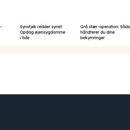
 –
Synstjek redder synet:
Grå stær-operation: Såd
Opdag øjensygdomme
håndterer du dine
i tide
bekymringer
DEL GLÆDEN