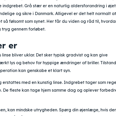
ve indgrebet. Grå stær er en naturlig aldersforandring i øjet
ndelige og sikre i Danmark. Alligevel er det helt normalt at
et så følsomt som synet. Her får du viden og råd til, hvord
 tryg gennem forløbet.
ær er
 linse bliver uklar. Det sker typisk gradvist og kan give
rkt lys og behov for hyppige ændringer af briller. Tilstan
eration kan genskabe et klart syn.
g erstattes med en kunstig linse. Indgrebet tager som rege
e. De fleste kan tage hjem samme dag og oplever forbedr
nen, kan mindske utrygheden. Spørg din øjenlæge, hvis der