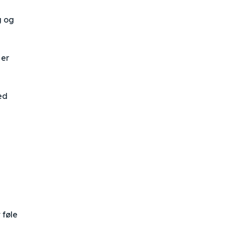
g og
 er
ed
 føle