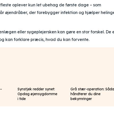
fleste oplever kun let ubehag de første dage – som
år øjendråber, der forebygger infektion og hjælper heling
lægen eller sygeplejersken kan gøre en stor forskel. De 
 og kan forklare præcis, hvad du kan forvente.
 –
Synstjek redder synet:
Grå stær-operation: Såd
Opdag øjensygdomme
håndterer du dine
i tide
bekymringer