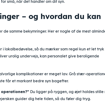
 for små, når det handler om dit syn.
inger – og hvordan du kan
ler de samme bekymringer. Her er nogle af de mest almind
i lokalbedøvelse, så du mærker som regel kun et let tryk 
liver urolig undervejs, kan personalet give beroligende
alvorlige komplikationer er meget lav. Grå stær-operation
este får et markant bedre syn bagefter.
 operationen?”
Du ligger på ryggen, og øjet holdes still
ejersken guider dig hele tiden, så du føler dig tryg.