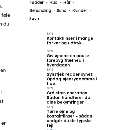
Fødder
Hud
Hår
s
Behandling
Sund
Kvinder
 føle
Søvn
an du
SYN
Kontaktlinser i mange
farver og udtryk
SYN
Giv øjnene en pause –
forebyg træthed i
hverdagen
den
SYN
Synstjek redder synet:
Opdag øjensygdomme i
tide
SYN
l
Grå stær-operation:
Sådan håndterer du
et
dine bekymringer
SYN
Tørre øjne og
kontaktlinser – sådan
undgår du de typiske
 er
fejl